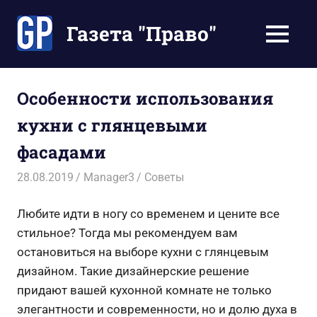
Перейти
к
Газета "Право"
МЕНЮ
содержимому
Наши
инструкции
экономят
Особенности использования
Ваше
кухни с глянцевыми
время
фасадами
28.08.2019
Manager3
Советы
Любите идти в ногу со временем и цените все
стильное? Тогда мы рекомендуем вам
остановиться на выборе кухни с глянцевым
дизайном. Такие дизайнерские решение
придают вашей кухонной комнате не только
элегантности и современности, но и долю духа в