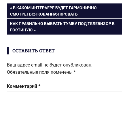
3D панелей в
Навигация
ПРЕДЫДУЩАЯ
В КАКОМ ИНТЕРЬЕРЕ БУДЕТ ГАРМОНИЧНО
интерьере
ЗАПИСЬ:
СМОТРЕТЬСЯ КОВАННАЯ КРОВАТЬ
по
СЛЕДУЮЩАЯ
КАК ПРАВИЛЬНО ВЫБРАТЬ ТУМБУ ПОД ТЕЛЕВИЗОР В
ЗАПИСЬ:
ГОСТИНУЮ
записям
ОСТАВИТЬ ОТВЕТ
Ваш адрес email не будет опубликован.
Обязательные поля помечены
*
Комментарий
*