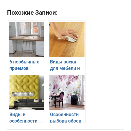
Похожие Записи:
6 необычных
Виды воска
приемов
для мебели и
использования
особенности
широкого
его
подоконника
использования
Виды и
Особенности
особенности
выбора обоев
использования
для кухни