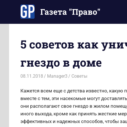
Перейти
Газета "Право"
к
содержимому
Наши
инструкции
экономят
5 советов как ун
Ваше
время
гнездо в доме
08.11.2018
Manager3
Советы
Кажется всем еще с детства известно, какую 
вместе с тем, эти насекомые могут доставлять
они располагают свое гнездо в жилом помеще
иного выхода, кроме как принять жесткие мер
эффективных и надежных способов, чтобы защ