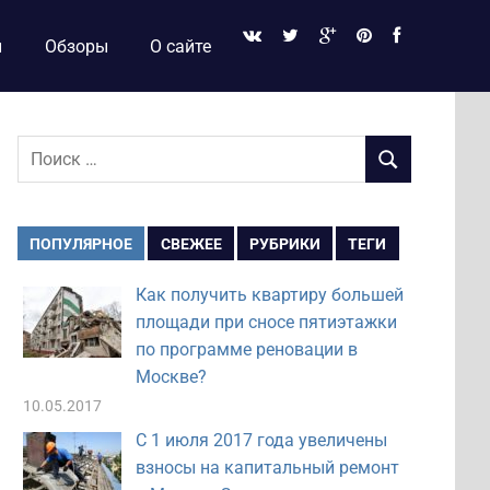
и
Обзоры
О сайте
Поиск
ПОИСК
для:
ПОПУЛЯРНОЕ
СВЕЖЕЕ
РУБРИКИ
ТЕГИ
Как получить квартиру большей
площади при сносе пятиэтажки
по программе реновации в
Москве?
10.05.2017
С 1 июля 2017 года увеличены
взносы на капитальный ремонт