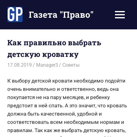
Перейти
к
Газета "Право"
МЕНЮ
содержимому
Наши
инструкции
экономят
Как правильно выбрать
Ваше
детскую кроватку
время
17.08.2019
Manager3
Советы
К выбору детской кровати необходимо подойти
очень внимательно и ответственно, ведь она
покупается не на пару месяцев, и ребенку
предстоит в ней спать. А это значит, что кровать
должна быть качественной, удобной и
соответствовать всем необходимым нормам и
правилам. Так как же выбрать детскую кровать,