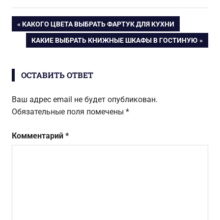
гостиную и
мягкую мебель
детскую
в детскую
Навигация
ПРЕДЫДУЩАЯ
КАКОГО ЦВЕТА ВЫБРАТЬ ФАРТУК ДЛЯ КУХНИ
ЗАПИСЬ:
СЛЕДУЮЩАЯ
КАКИЕ ВЫБРАТЬ КНИЖНЫЕ ШКАФЫ В ГОСТИНУЮ
по
ЗАПИСЬ:
записям
ОСТАВИТЬ ОТВЕТ
Ваш адрес email не будет опубликован.
Обязательные поля помечены
*
Комментарий
*