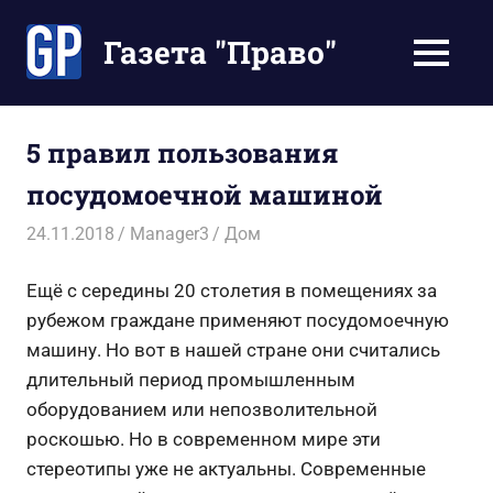
Перейти
к
Газета "Право"
МЕНЮ
содержимому
Наши
инструкции
экономят
5 правил пользования
Ваше
посудомоечной машиной
время
24.11.2018
Manager3
Дом
Ещё с середины 20 столетия в помещениях за
рубежом граждане применяют посудомоечную
машину. Но вот в нашей стране они считались
длительный период промышленным
оборудованием или непозволительной
роскошью. Но в современном мире эти
стереотипы уже не актуальны. Современные