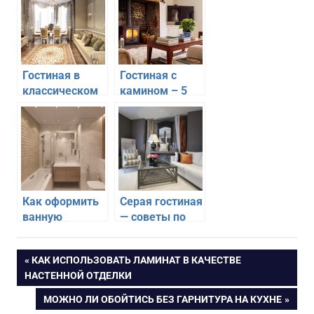
Гостиная в
Гостиная с
классическом
камином – 5
стиле —
лучших
простой и
вариантов
элегантный
дизайна
интерьер
Как оформить
Серая гостиная
ванную
— советы по
комнату в
оформлению
пастельных
Навигация
ПРЕДЫДУЩАЯ
КАК ИСПОЛЬЗОВАТЬ ЛАМИНАТ В КАЧЕСТВЕ
тонах
ЗАПИСЬ:
НАСТЕННОЙ ОТДЕЛКИ
по
СЛЕДУЮЩАЯ
МОЖНО ЛИ ОБОЙТИСЬ БЕЗ ГАРНИТУРА НА КУХНЕ
ЗАПИСЬ: