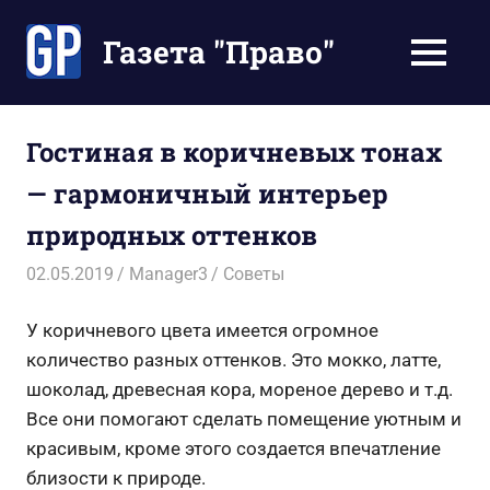
Перейти
к
Газета "Право"
МЕНЮ
содержимому
Наши
инструкции
экономят
Гостиная в коричневых тонах
Ваше
— гармоничный интерьер
время
природных оттенков
02.05.2019
Manager3
Советы
У коричневого цвета имеется огромное
количество разных оттенков. Это мокко, латте,
шоколад, древесная кора, мореное дерево и т.д.
Все они помогают сделать помещение уютным и
красивым, кроме этого создается впечатление
близости к природе.