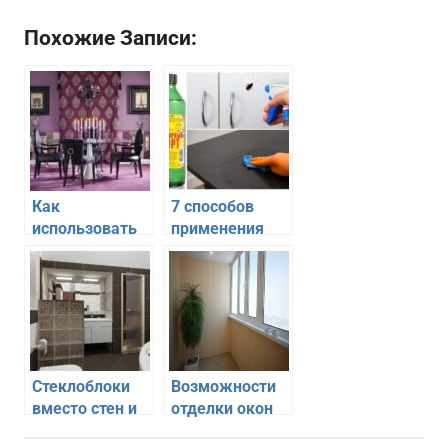
Похожие Записи:
Как
7 способов
использовать
применения
шторы для
нашатыря в
декорирования
домашних
стен без окон
условиях
Стеклоблоки
Возможности
вместо стен и
отделки окон
окон —
из