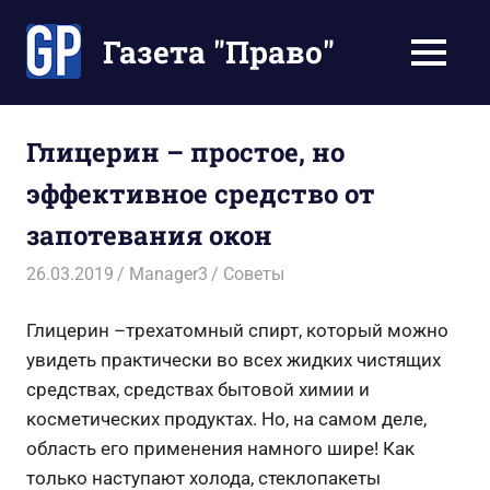
Перейти
к
Газета "Право"
МЕНЮ
содержимому
Наши
инструкции
экономят
Глицерин – простое, но
Ваше
эффективное средство от
время
запотевания окон
26.03.2019
Manager3
Советы
Глицерин –трехатомный спирт, который можно
увидеть практически во всех жидких чистящих
средствах, средствах бытовой химии и
косметических продуктах. Но, на самом деле,
область его применения намного шире! Как
только наступают холода, стеклопакеты