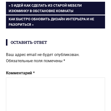
практично и
современных
Навигация
ПРЕДЫДУЩАЯ
5 ИДЕЙ КАК СДЕЛАТЬ ИЗ СТАРОЙ МЕБЕЛИ
красиво
материалов
ЗАПИСЬ:
ИЗЮМИНКУ В ОБСТАНОВКЕ КОМНАТЫ
по
СЛЕДУЮЩАЯ
КАК БЫСТРО ОБНОВИТЬ ДИЗАЙН ИНТЕРЬЕРА И НЕ
ЗАПИСЬ:
РАЗОРИТЬСЯ
записям
ОСТАВИТЬ ОТВЕТ
Ваш адрес email не будет опубликован.
Обязательные поля помечены
*
Комментарий
*