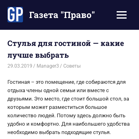
Перейти
к
Газета "Право"
МЕНЮ
содержимому
Наши
инструкции
экономят
Стулья для гостиной — какие
Ваше
лучше выбрать
время
29.03.2019
Manager3
Советы
Гостиная – это помещение, где собираются для
отдыха члены одной семьи или вместе с
друзьями. Это место, где стоит большой стол, за
которым может разместиться большое
количество людей. Потому здесь должно быть
удобно и комфортно. Для наибольшего удобства
необходимо выбрать подходящие стулья.