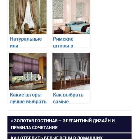
Натуральные
Римские
или
шторы в
синтетические:
спальни —
какие ткани
какие выбрать
лучше выбрать
для штор в
гостиной
Какие шторы
Как выбрать
лучше выбрать
самые
для кухни
удобные
стулья в
Навигация
ПРЕДЫДУЩАЯ
ЗОЛОТАЯ ГОСТИНАЯ — ЭЛЕГАНТНЫЙ ДИЗАЙН И
гостиную
ЗАПИСЬ:
ПРАВИЛА СОЧЕТАНИЯ
по
СЛЕДУЮЩАЯ
КАК ОТБЕЛИТЬ БЕЛЫЕ ВЕЩИ В ДОМАШНИХ